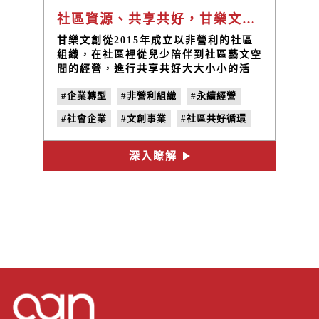
社區資源、共享共好，甘樂文創企業轉型的下一個十年。
甘樂文創從2015年成立以非營利的社區
組織，在社區裡從兒少陪伴到社區藝文空
間的經營，進行共享共好大大小小的活
動。但隨著我們越深入社區，我們開始發
#企業轉型
#非營利組織
#永續經營
現，現有的組織型態不夠健全，不能完全
幫助我們實踐理想，於是我們開始嘗試企
#社會企業
#文創事業
#社區共好循環
業轉型，形塑社會企業的輪廓。
#良食店鋪
#城鄉發展
深入瞭解