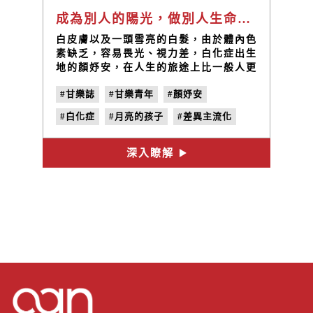
成為別人的陽光，做別人生命裡的天使 / 顏妤安
白皮膚以及一頭雪亮的白髮，由於體內色
素缺乏，容易畏光、視力差，白化症出生
地的顏妤安，在人生的旅途上比一般人更
加勇敢與用心。一路走來，她相信面對如
#甘樂誌
#甘樂青年
#顏妤安
此獨特的人生，需要的不一定是視力健全
的雙眼或是黑頭髮及黃皮膚，而是更多的
#白化症
#月亮的孩子
#差異主流化
勇敢與堅持。
#no.27
#曬日頭
深入瞭解