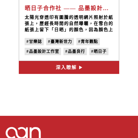
晒日子合作社 —— 品墨設計工作室
太陽光穿透印有圖騰的透明網片照射於紙
張上，歷經長時間的自然曝曬，在雪白的
紙張上留下「日晒」的顏色，因為顏色上
的差異形成了字母與數字，製成了一本本
#甘樂誌
#臺灣新世力
#青年觀點
的「日晒月曆」；這是品墨良行於2013
年推出的「日光曝曬自然顯影計劃」，而
#品墨設計工作室
#品墨良行
#晒日子
計劃背後的發想者正是「品墨設計工作
室」的創辦人王慶富。
#王慶富
#日光曝曬自然顯影計劃
深入瞭解
#no.27
#曬日頭