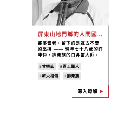
屏東山地門鄉的人間國寶 / 許坤仲大師
部落耆老，留下的是亙古不變
的堅持 —— 現年七十八歲的許
坤仲，排灣族的口鼻笛大師，
被喻為人間國寶的他，十二歲
#甘樂誌
#百工職人
就跟隨父親學習製作口鼻笛，
十六歲便精於吹奏。口鼻笛是
#薪火相傳
#排灣族
由兩根竹笛所組成，一根有
孔，可形成旋律，一根無孔，
#許坤仲
#巴瓦瓦隆
#禮刀
但可協助伴奏，在排灣族的傳
深入瞭解
#鼻笛
#人間國寶
#no.19
說中是緊綁在一起的兩兄弟。
才華洋溢的他不僅透過口鼻笛
#紀念
傳遞撫慰人心的曲調，更是用
音樂傳達出情感。