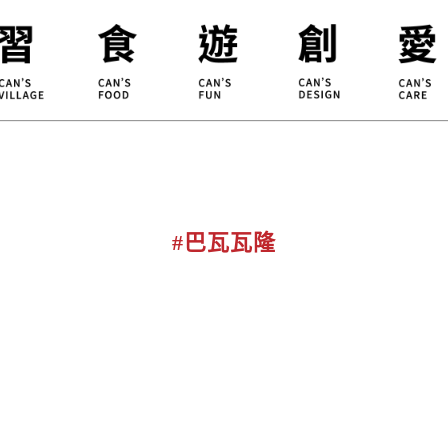
合習聚落
甘樂食堂
體驗遊程
地方創生
小草書
甘樂茶事
秀川居
設計服務
職能學
禾乃川
淨溪行動
烘焙
#巴瓦瓦隆