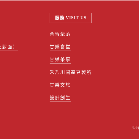
服務 VISIT US
合習聚落
正對面）
甘樂食堂
甘樂茶事
禾乃川國產豆製所
甘樂文旅
設計創生
Co