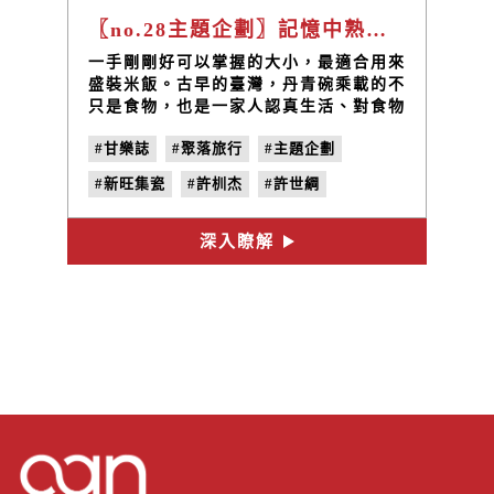
〖no.28主題企劃〗記憶中熟悉的那碗——丹青碗 ╳ 好糧食堂
一手剛剛好可以掌握的大小，最適合用來
盛裝米飯。古早的臺灣，丹青碗乘載的不
只是食物，也是一家人認真生活、對食物
的敬意。
#甘樂誌
#聚落旅行
#主題企劃
#新旺集瓷
#許杊杰
#許世綱
#丹青碗
#陰陽碗
#好糧食堂
深入瞭解
#宜蘭南澳
#葉品妤
#友善土地
#no.28
#到在地人家吃一碗