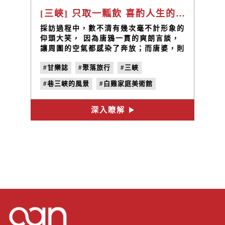
[三峽] 只取一瓢飲 喜酌人生的酸甘蜜甜 / 白雞山家庭美術館 賴唐鴉、唐婆高沁余
採訪過程中，數不清有幾次毫不計形象的
仰頭大笑， 因為唐鴉一貫的爽朗言談，
讓周圍的空氣都感染了奔放；而唐婆，則
是讓人忍不住細細端詳，她的人和她 釀
#甘樂誌
#聚落旅行
#三峽
的醋一樣，適合慢慢品味，餘韻無窮。
#巷三峽的風景
#白雞家庭美術館
#賴唐鴉
#唐婆
#唐婆醋
#no.24
深入瞭解
#國境之北