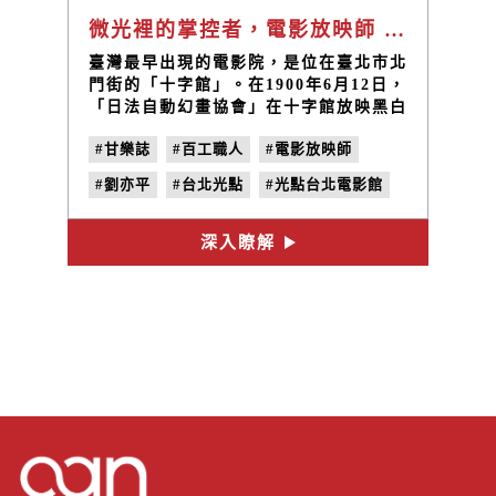
微光裡的掌控者，電影放映師 / 劉亦平
臺灣最早出現的電影院，是位在臺北市北
門街的「十字館」。在1900年6月12日，
「日法自動幻畫協會」在十字館放映黑白
紀錄片，同時刊登報紙廣告以招來觀眾。
#甘樂誌
#百工職人
#電影放映師
這是臺灣第一次的公開電影放映和電影廣
告。一百多年後，電影放映院林立，電影
#劉亦平
#台北光點
#光點台北電影館
成為唾手可得的消費娛樂，你還看見了什
麼？ 主題黑暗 / 漆黑的放映聽裡正不同
#微光中的工作者
#no.17
#黑暗
主題的故事播放，儼然成為一個個獨立的
深入瞭解
小宇宙。除了來去的觀眾，還有些人隱身
在這個製造綺麗的空間之後 － 微光中的
工作者。