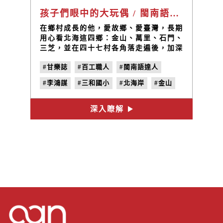
孩子們眼中的大玩偶 / 閩南語達人 李鴻謀老師
在鄉村成長的他，愛故鄉、愛臺灣，長期
用心看北海這四鄉：金山、萬里、石門、
三芝，並在四十七村各角落走遍後，加深
他對這片土地堅定不移的情感。期盼能透
#甘樂誌
#百工職人
#閩南語達人
過不斷的創作，將北海岸的美麗及時捕
捉，用他最喜歡的方言-閩南語，來記錄
#李鴻謀
#三和國小
#北海岸
#金山
他對故鄉的愛戀，藉由文字的力量，一解
對家鄉的情愁。
#我們在金山
#no.15
#文字
深入瞭解