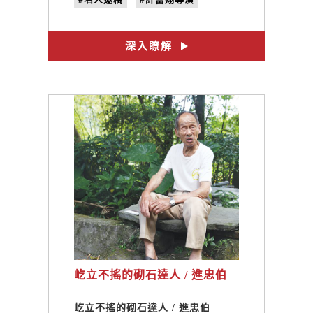
#沒有名字的微香
#no.18
#家鄉味
深入瞭解
屹立不搖的砌石達人 / 進忠伯
屹立不搖的砌石達人 / 進忠伯