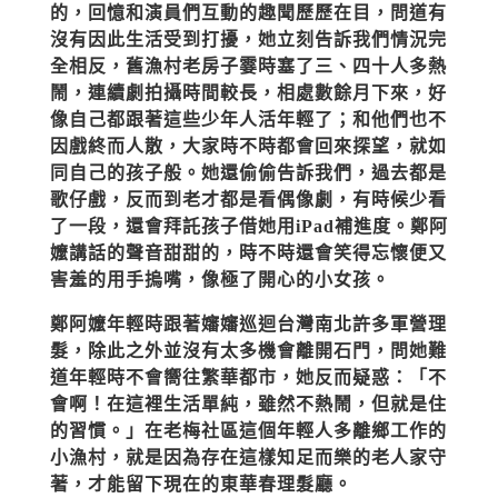
的，回憶和演員們互動的趣聞歷歷在目，問道有
沒有因此生活受到打擾，她立刻告訴我們情況完
全相反，舊漁村老房子霎時塞了三、四十人多熱
鬧，連續劇拍攝時間較長，相處數餘月下來，好
像自己都跟著這些少年人活年輕了；和他們也不
因戲終而人散，大家時不時都會回來探望，就如
同自己的孩子般。她還偷偷告訴我們，過去都是
歌仔戲，反而到老才都是看偶像劇，有時候少看
了一段，還會拜託孩子借她用iPad補進度。鄭阿
嬤講話的聲音甜甜的，時不時還會笑得忘懷便又
害羞的用手摀嘴，像極了開心的小女孩。
鄭阿嬤年輕時跟著嬸嬸巡迴台灣南北許多軍營理
髮，除此之外並沒有太多機會離開石門，問她難
道年輕時不會嚮往繁華都市，她反而疑惑：「不
會啊！在這裡生活單純，雖然不熱鬧，但就是住
的習慣。」在老梅社區這個年輕人多離鄉工作的
小漁村，就是因為存在這樣知足而樂的老人家守
著，才能留下現在的東華春理髮廳。