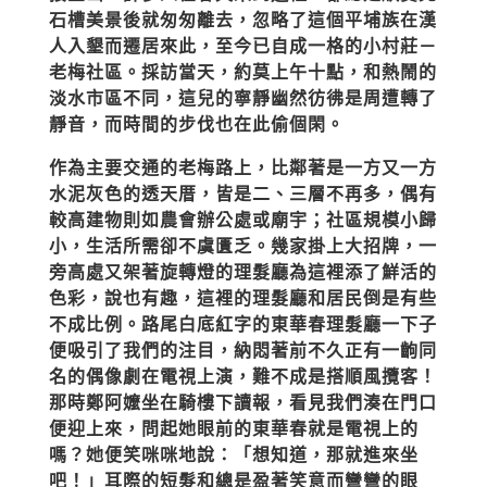
石槽美景後就匆匆離去，忽略了這個平埔族在漢
人入墾而遷居來此，至今已自成一格的小村莊－
老梅社區。採訪當天，約莫上午十點，和熱鬧的
淡水市區不同，這兒的寧靜幽然彷彿是周遭轉了
靜音，而時間的步伐也在此偷個閑。
作為主要交通的老梅路上，比鄰著是一方又一方
水泥灰色的透天厝，皆是二、三層不再多，偶有
較高建物則如農會辦公處或廟宇；社區規模小歸
小，生活所需卻不虞匱乏。幾家掛上大招牌，一
旁高處又架著旋轉燈的理髮廳為這裡添了鮮活的
色彩，說也有趣，這裡的理髮廳和居民倒是有些
不成比例。路尾白底紅字的東華春理髮廳一下子
便吸引了我們的注目，納悶著前不久正有一齣同
名的偶像劇在電視上演，難不成是搭順風攬客！
那時鄭阿嬤坐在騎樓下讀報，看見我們湊在門口
便迎上來，問起她眼前的東華春就是電視上的
嗎？她便笑咪咪地說：「想知道，那就進來坐
吧！」耳際的短髮和總是盈著笑意而彎彎的眼