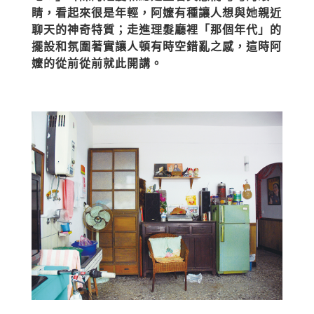
睛，看起來很是年輕，阿嬤有種讓人想與她親近
聊天的神奇特質；走進理髮廳裡「那個年代」的
擺設和氛圍著實讓人頓有時空錯亂之感，這時阿
嬤的從前從前就此開講。