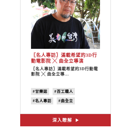
〖名人專訪〗滿載希望的3D行
動電影院 ╳ 曲全立導演
〖名人專訪〗滿載希望的3D行動電
影院 ╳ 曲全立導...
#甘樂誌
#百工職人
#名人專訪
#曲全立
#曲全立導演
#行動電影院
#《3D Taiwan》
#no.26
深入瞭解
#尋找臺灣老戲院