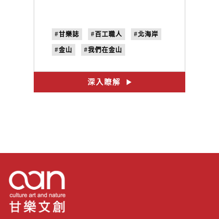
#甘樂誌
#百工職人
#北海岸
#金山
#我們在金山
#砌石達人
#進忠伯
#八煙聚落
#no.25
深入瞭解
#我的家在海邊