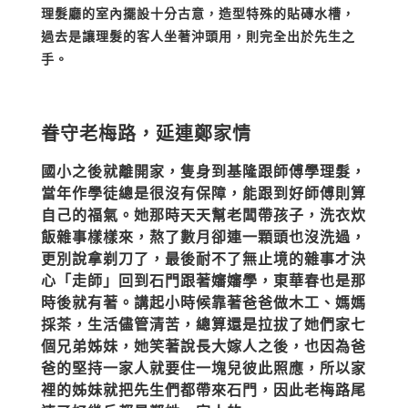
理髮廳的室內擺設十分古意，造型特殊的貼磚水槽，
過去是讓理髮的客人坐著沖頭用，則完全出於先生之
手。
眷守老梅路，延連鄭家情
國小之後就離開家，隻身到基隆跟師傅學理髮，
當年作學徒總是很沒有保障，能跟到好師傅則算
自己的福氣。她那時天天幫老闆帶孩子，洗衣炊
飯雜事樣樣來，熬了數月卻連一顆頭也沒洗過，
更別說拿剃刀了，最後耐不了無止境的雜事才決
心「走師」回到石門跟著嬸嬸學，東華春也是那
時後就有著。講起小時候靠著爸爸做木工、媽媽
採茶，生活儘管清苦，總算還是拉拔了她們家七
個兄弟姊妹，她笑著說長大嫁人之後，也因為爸
爸的堅持一家人就要住一塊兒彼此照應，所以家
裡的姊妹就把先生們都帶來石門，因此老梅路尾