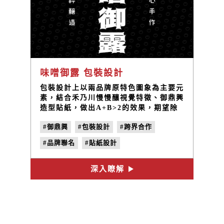
味噌御露 包裝設計
包裝設計上以兩品牌原特色圖象為主要元
素，結合禾乃川慢慢釀視覺特徵、御鼎興
造型貼紙，做出A+B>2的效果，期望除
了在味覺上給消費者帶來濃厚的鄉土滋
#御鼎興
#包裝設計
#跨界合作
味，也能從視覺包裝上展現兩品牌聯名的
在地精神。
#品牌聯名
#貼紙設計
深入瞭解