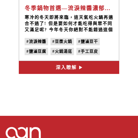
冬季鍋物首選—流淚辣醬濃郁豆漿火鍋 | 禾乃川小廚房
寒冷的冬天即將來臨，這天氣吃火鍋再適
合不過了! 但是要如何才能吃得與眾不同
又滿足呢? 今年冬天你絕對不能錯過這個
好味道，使用禾乃川國產豆製所的黃豆漿
#流淚辣醬
#豆漿火鍋
#鹽滷豆干
與流淚辣醬互相搭配，煮出濃郁又辛香的
好湯頭，再放入美味的豆干、豆腐，「流
#鹽滷豆腐
#火鍋湯底
#手工豆皮
淚辣醬濃郁豆漿火鍋」絕對是一鍋值得期
待的料理。
#非基改豆漿
#暖冬鍋物
#熟成味噌
深入瞭解