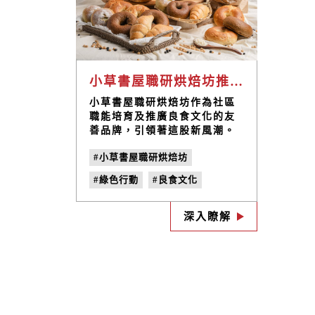
小草書屋職研烘焙坊推出全新豆渣吐司及貝果，以健康烘焙來推廣良食文化
小草書屋職研烘焙坊作為社區
職能培育及推廣良食文化的友
善品牌，引領著這股新風潮。
我們推出了全新的豆渣系列新
#小草書屋職研烘焙坊
品，將營養、膳食纖維和美味
巧妙結合，既滿足了人們對口
#綠色行動
#良食文化
感的追求，也展現了對健康和
環境的關懷。
#豆渣烘焙
#健康烘焙
深入瞭解
#豆渣貝果
#豆渣吐司
#豆渣麵包
#膳食纖維
#減糖減脂
#永續環保
#社區職能培育