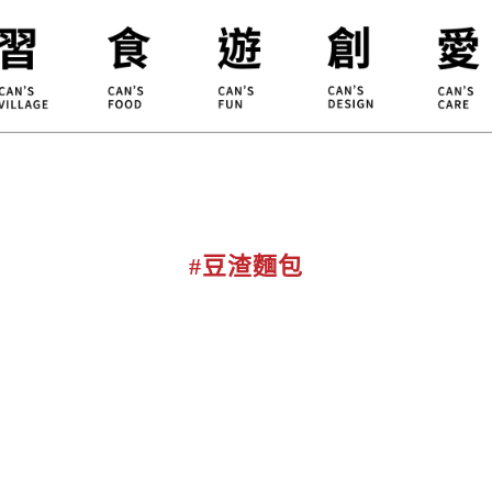
合習聚落
甘樂食堂
體驗遊程
地方創生
小草書
甘樂茶事
秀川居
設計服務
職能學
禾乃川
淨溪行動
烘焙
#豆渣麵包