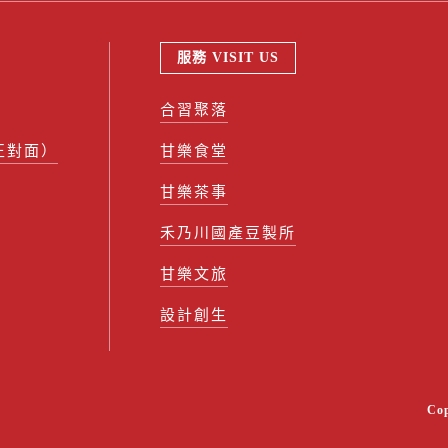
服務 VISIT US
合習聚落
正對面）
甘樂食堂
甘樂茶事
禾乃川國產豆製所
甘樂文旅
設計創生
Co