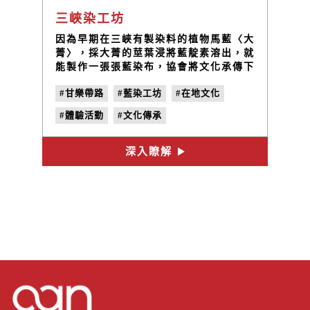
三峽染工坊
因為早期在三峽有製染料的植物馬藍〈大
菁〉，採大菁的莖葉浸將藍靛素溶出，就
能製作一張張藍染布，協會將文化承傳下
來，染工坊的老師說：「藍染DIY可以將
#甘樂帶路
#藍染工坊
#在地文化
了單調的布料變得富有生命力，成為獨特
的藝術品。」
#體驗活動
#文化傳承
深入瞭解