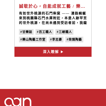
誠敬於心，自能成就工藝 / 樂山陶藝 李志豪
有如世外桃源的石門柴窯 —— 漫路蜿蜒
來到桃園縣石門水庫附近，本是人跡罕至
的世外桃源，在尚未遇到受訪者前，我癡
愚想像著在樹影層疊間遺世獨立的燒窯
#甘樂誌
#百工職人
#三峽職人
處，藝術家伴在黯黯火光和縷縷白煙沏茶
讀書，如夢如幻。
#樂山陶藝工作室
#李志豪
#柴燒陶藝
#石門柴窯
深入瞭解