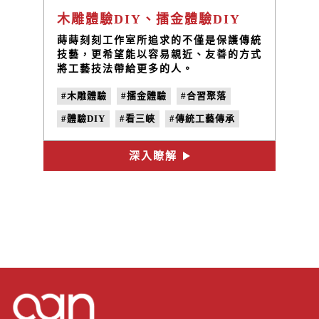
木雕體驗DIY、擂金體驗DIY
蒔蒔刻刻工作室所追求的不僅是保護傳統
技藝，更希望能以容易親近、友善的方式
將工藝技法帶給更多的人。
#木雕體驗
#擂金體驗
#合習聚落
#體驗DIY
#看三峽
#傳統工藝傳承
#三峽工藝職人
#蒔蒔刻刻工作室
深入瞭解
#手作課程