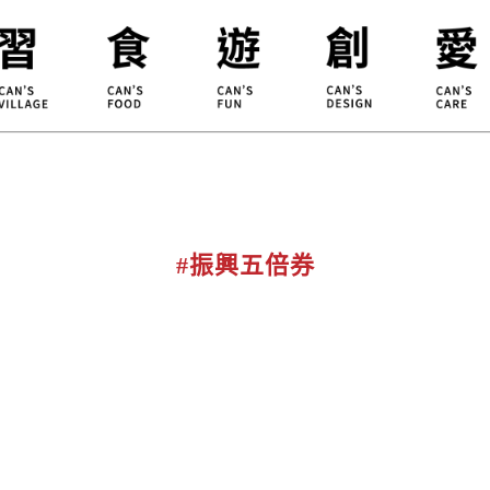
合習聚落
甘樂食堂
體驗遊程
地方創生
小草書
甘樂茶事
秀川居
設計服務
職能學
禾乃川
淨溪行動
烘焙
#振興五倍券