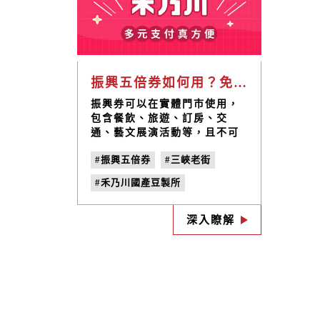
振興五倍券如何用？免煩惱！來三峽吃、喝、玩、樂，享好禮送給你！
振興券可以在實體門市使用，
包含餐飲、旅遊、訂房、交
通、藝文展演活動等，且不可
用於線上商店喔！說到這裡還
#振興五倍券
#三峽老街
在等什麼，快拿著你的振興
劵，跟著甘樂文創一起深入走
#禾乃川國產豆製所
訪三峽，來趟美好的文化之旅
吧！
#甘樂食堂
#三峽一日遊
深入瞭解
#三峽體驗DIY
#三峽深度旅遊