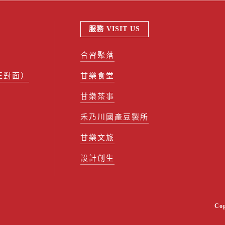
服務 VISIT US
合習聚落
正對面）
甘樂食堂
甘樂茶事
禾乃川國產豆製所
甘樂文旅
設計創生
Co