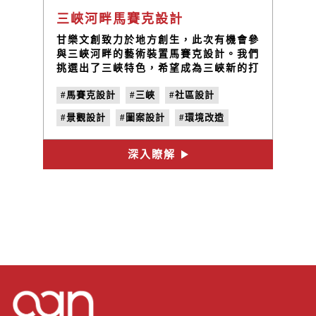
三峽河畔馬賽克設計
甘樂文創致力於地方創生，此次有機會參
與三峽河畔的藝術裝置馬賽克設計。我們
挑選出了三峽特色，希望成為三峽新的打
卡景點，包含三峽拱橋、三峽老街、金牛
#馬賽克設計
#三峽
#社區設計
角、祖師廟、鳶山銅鐘、碧螺春茶園。
#景觀設計
#圖案設計
#環境改造
#磁磚設計
#地方創生
深入瞭解