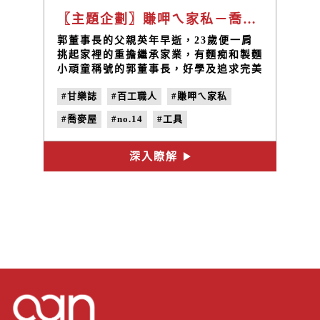
〖主題企劃〗賺呷ㄟ家私－喬麥屋的靈魂人物 / 郭吳乞、廖克燦
郭董事長的父親英年早逝，23歲便一肩
挑起家裡的重擔繼承家業，有麵痴和製麵
小頑童稱號的郭董事長，好學及追求完美
的他不僅在麵食上努力下功夫鑽研，還結
#甘樂誌
#百工職人
#賺呷ㄟ家私
合所學的機械專長，開啟台灣機器製麵的
另一頁。
#喬麥屋
#no.14
#工具
深入瞭解