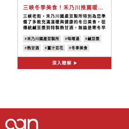
三峽冬季美食！禾乃川推薦暖心四重奏，冬天逛老街必來吃吃喝喝！
三峽老街，禾乃川國產豆製所特別為您準
備了多款充滿溫暖與健康的冬日美食。從
傳統鹹豆漿到特製熱甘酒，無論是寒冬早
晨還是午後時光，都能帶給您滋養身心的
#禾乃川國產豆製所
#味噌湯
#鹹豆漿
幸福感。冬季暖心四重奏：鹹豆漿、熱豆
花、熱甘酒以及味噌湯，禾乃川的多款冬
#熱甘酒
#薑汁豆花
#冬季美食
日料理以健康與美味陪伴您，來三峽老街
走一趟，品嚐這些用心製作的佳餚，讓禾
#三峽老街
#三峽冬天美食
乃川成為您冬日裡的暖心夥伴！
深入瞭解
#三峽一日遊