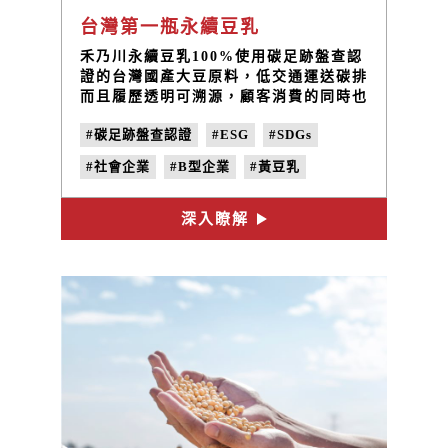
台灣第一瓶永續豆乳
禾乃川永續豆乳100%使用碳足跡盤查認
證的台灣國產大豆原料，低交通運送碳排
而且履歷透明可溯源，顧客消費的同時也
參與了關懷社區兒少的公益行動。這是一
#碳足跡盤查認證
#ESG
#SDGs
個兼顧土地、社區、環保三面向的永續豆
乳品牌，更是禾乃川產品永續的價值。
#社會企業
#B型企業
#黃豆乳
#黑豆乳
#產銷履歷國產大豆
深入瞭解
#低碳排放
#豆乳品牌
#空瓶回收政策