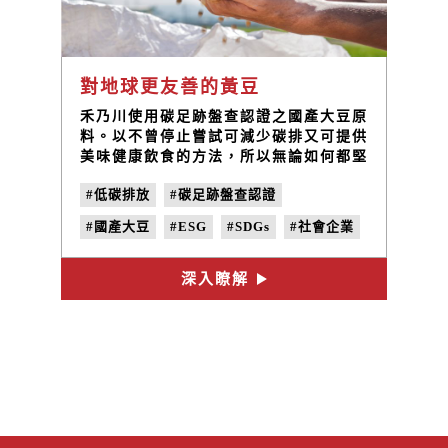
對地球更友善的黃豆
禾乃川使用碳足跡盤查認證之國產大豆原
料。以不曾停止嘗試可減少碳排又可提供
美味健康飲食的方法，所以無論如何都堅
持使用本地小農以友善農法栽種、低交通
#低碳排放
#碳足跡盤查認證
運送碳排、透明可溯源的100%台灣國產
豆為原料，這是對土地永續的重視，更是
#國產大豆
#ESG
#SDGs
#社會企業
禾乃川產品永續的價值。
#B型企業
深入瞭解