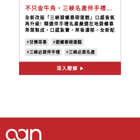
不只金牛角，三峽名產伴手禮推薦禾乃川三峽碧螺春抹綠磅蛋糕
全新改版「三峽碧螺春磅蛋糕」口感香氣
再升級! 精選伴手禮名產嚴選在地碧螺春
茶葉製成，口感紮實，茶香濃郁，全新配
方還加入滿滿的碧螺春內餡，一口咬下紮
#甘樂茶事
#碧螺春磅蛋糕
實的蛋糕體中，品嚐的到濕潤香厚且綿密
的餡雙重口感，記得搭配一杯碧螺春綠茶
#三峽必買伴手禮
#三峽必買名產
或是青仁黑豆茶，給您最具代表三峽的午
茶體驗，喜歡碧螺春茶香的朋友們不要錯
#三峽必吃甜點
#三峽碧吃下午茶
過了!
深入瞭解
#三峽茶葉
#三峽碧螺春