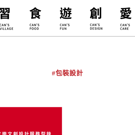
合習聚落
甘樂食堂
體驗遊程
地方創生
小草書
甘樂茶事
秀川居
設計服務
職能學
禾乃川
淨溪行動
烘焙
#包裝設計