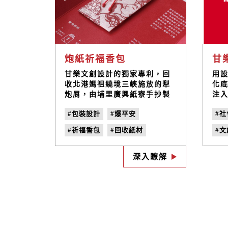
炮紙祈福香包
甘
甘樂文創設計的獨家專利，回
用
收北港媽祖繞境三峽施放的犁
化
炮屑，由埔里廣興紙寮手抄製
注
作成全台唯一「犁炮紙」。炮
了
#包裝設計
#爆平安
#
紙文創商品除了延伸媽祖信仰
品
文化，更融入順天應人的精
行
#祈福香包
#回收紙材
#
神，同時也是甘樂一次難得的
驗
環保產品設計經驗。
CI
#炮屑應用
#環保設計
#
在
深入瞭解
#產品設計
#地方創生
#
#文創商品
#商品設計
#
#炮紙
#遶境
#北港
#
#媽祖
#鞭炮
#獨家專利