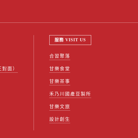
服務 VISIT US
合習聚落
正對面）
甘樂食堂
甘樂茶事
禾乃川國產豆製所
甘樂文旅
設計創生