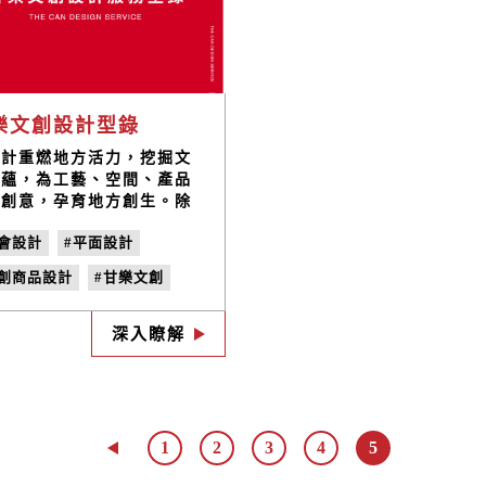
樂文創設計型錄
設計重燃地方活力，挖掘文
底蘊，為工藝、空間、產品
入創意，孕育地方創生。除
外部客戶外甘樂文創經營的
社會設計
#平面設計
牌皆由團隊內的專業夥伴執
，累積了豐富設計服務經
文創商品設計
#甘樂文創
，透過空間、包裝、平面、
S設計乃至整合行銷，賦予
設計型錄
#設計服務
地文化品牌價值。
深入瞭解
整合行銷
#職人轉型
包裝設計
#書籍設計
空間設計
#策展
1
2
3
4
5