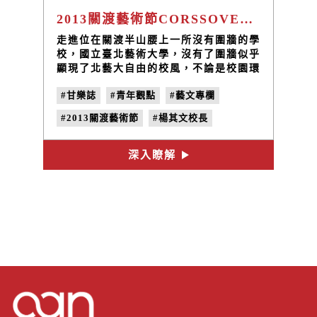
2013關渡藝術節CORSSOVER跨越標竿，聚焦亞洲
走進位在關渡半山腰上一所沒有圍牆的學
校，國立臺北藝術大學，沒有了圍牆似乎
顯現了北藝大自由的校風，不論是校園環
境或是建築外觀都能看出設計的巧思與藝
#甘樂誌
#青年觀點
#藝文專欄
術美感的結合，從山坡往下眺望便能清晰
看見一望無際的關渡平原，恣意在校園走
#2013關渡藝術節
#楊其文校長
逛，處處都令人感到賞心悅目，校園內擺
置著許多藝術雕塑和公共藝術品，更讓整
#CROSSOVER
#國立臺北藝術大學
個校園奔放出濃厚的藝術氣息。
深入瞭解
#no.19
#紀念