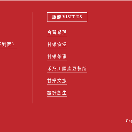
服務 VISIT US
合習聚落
正對面）
甘樂食堂
甘樂茶事
禾乃川國產豆製所
甘樂文旅
設計創生
Co