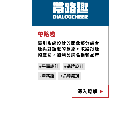
帶路趣
識別系統設計的圖像部分結合
鹿與對話框的意象。取路跟鹿
的雙關，加深品牌名稱和品牌
標誌的連結度，讓人更容易對
#平面設計
#品牌設計
品牌產生記憶點。標準字設計
部分參考了一些戶外元素，採
#帶路趣
#品牌識別
用了份量感十足的粗黑體，營
造戶外探險的氛圍。
#CIS企業識別系統
#視覺設計
深入瞭解
#色彩計畫
#LOGO設計