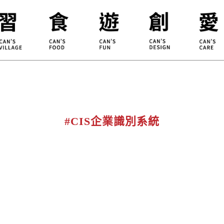
合習聚落
甘樂食堂
體驗遊程
地方創生
小草書
甘樂茶事
秀川居
設計服務
職能學
禾乃川
淨溪行動
烘焙
#CIS企業識別系統