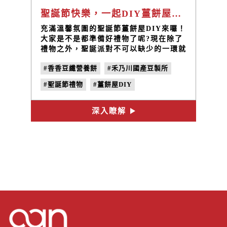
聖誕節快樂，一起DIY薑餅屋蓋「香香豆纖營養餅聖誕小屋」
充滿溫馨氛圍的聖誕節薑餅屋DIY來囉！
大家是不是都準備好禮物了呢?現在除了
禮物之外，聖誕派對不可以缺少的一環就
是一起建立美好幸福的回憶，現在禾乃川
#香香豆纖營養餅
#禾乃川國產豆製所
要帶著大家用大人小孩都喜愛的「香香豆
纖營養餅」來製作薑餅屋，現在捲起袖子
#聖誕節禮物
#薑餅屋DIY
一起動手做做看吧！
#薑餅屋材料
#薑餅屋製作教學
深入瞭解