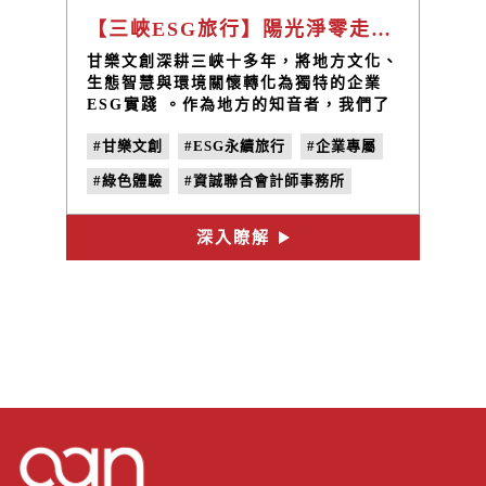
【三峽ESG旅行】陽光淨零走進百年聚落的脈動：資誠會計師事務所與甘樂文創的地方創生旅程
甘樂文創深耕三峽十多年，將地方文化、
生態智慧與環境關懷轉化為獨特的企業
ESG實踐 。作為地方的知音者，我們了
解每一條老街的故事、每一位農民的堅
#甘樂文創
#ESG永續旅行
#企業專屬
持、每一個遺跡的意義 。這次，我們透
過精準的智慧分組設計，將 300 人完美
#綠色體驗
#資誠聯合會計師事務所
分流 ，化作三條相互交織綠色體驗的淨
零旅行路線。從聚落到山林，在一整天沉
#綠色經濟
#淨零旅行
#綠色旅遊路線
的深度浸中 ，我們邀請資誠的夥伴們共
深入瞭解
#企業專屬 ESG
#地方創生
同參與一場企業ESG永續的實踐 。