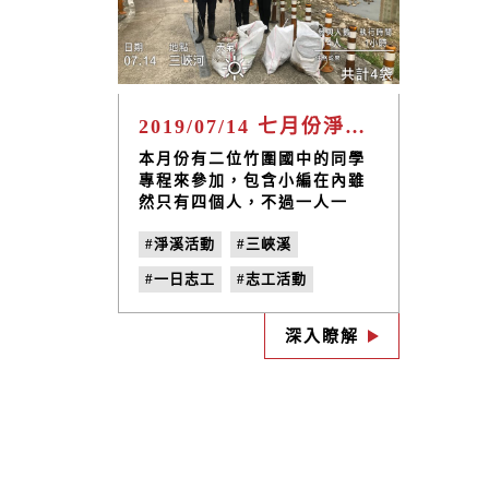
2019/07/14 七月份淨溪志工日
本月份有二位竹圍國中的同學
專程來參加，包含小編在內雖
然只有四個人，不過一人一
袋，還是很認真的撿了四大袋
#淨溪活動
#三峽溪
垃圾
#一日志工
#志工活動
#環境教育
#竹圍國中
深入瞭解