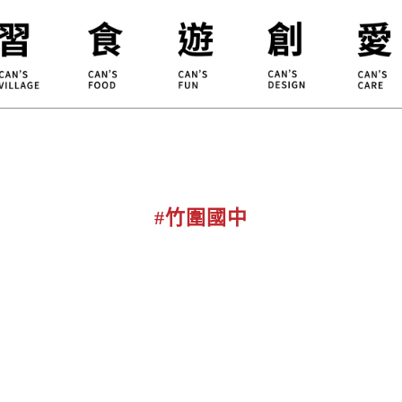
合習聚落
甘樂食堂
體驗遊程
地方創生
小草書
甘樂茶事
秀川居
設計服務
職能學
禾乃川
淨溪行動
烘焙
#竹圍國中