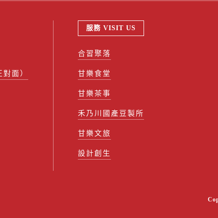
服務 VISIT US
合習聚落
正對面）
甘樂食堂
甘樂茶事
禾乃川國產豆製所
甘樂文旅
設計創生
Co