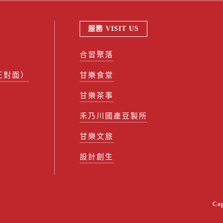
服務 VISIT US
合習聚落
正對面）
甘樂食堂
甘樂茶事
禾乃川國產豆製所
甘樂文旅
設計創生
Co