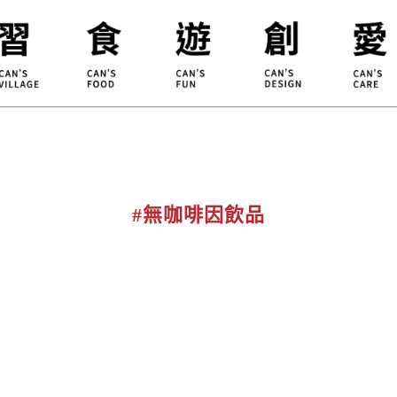
合習聚落
甘樂食堂
體驗遊程
地方創生
小草書
甘樂茶事
秀川居
設計服務
職能學
禾乃川
淨溪行動
烘焙
#無咖啡因飲品