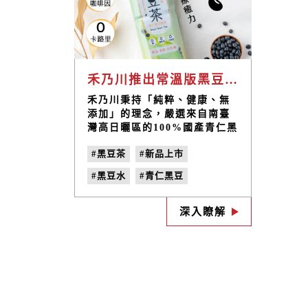
禾乃川推出常溫版黑豆茶，0糖、0咖啡因、0熱量，補水新選擇
禾乃川秉持「純粹、健康、無
添加」的理念，嚴選來自南臺
灣高日曬區的100%國產青仁黑
豆，以職人精湛技術生炒後燜
#黑豆茶
#新品上市
煮，黑豆茶呈現黑豆的濃郁香
氣與甘甜韻味。取自兩種草本
#黑豆水
#青仁黑豆
「豆中之王」黑豆搭配「藥草
之王」甘草，細火熬煮而成不
#產後媽媽
#0糖飲品
添加糖，不含咖啡因，零熱
深入瞭解
#健康茶飲
#少負擔茶飲
量，即使無糖也順口回甘，是
隨時飲用的保養飲品，喝的草
#零熱量飲品
#上班族飲品
本療癒力，溫和單純不刺激。
#親子野餐飲料
#取代手搖飲
#無咖啡因飲品