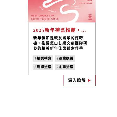
2025新年禮盒推薦，快來挑選最能傳遞心意的好禮~
新年佳節是親友團聚的好時
機，推薦您由甘樂文創團隊研
發的精美新年佳節禮盒伴手
禮，堅持使用臺灣在地食材，
#精選禮盒
#長輩送禮
並以天然無添加的方式製作出
多款健康商品，不只禮盒包裝
#返鄉送禮
#企業送禮
精緻、有質感，多樣化的內容
組合搭配，輕鬆滿足不同送禮
#年節伴手禮
#Buying Power
長輩或親友的需求，讓您體面
深入瞭解
#國際B型企業認證
#新年必買
送禮、完美表達心意！
#新年禮盒
#新年送禮