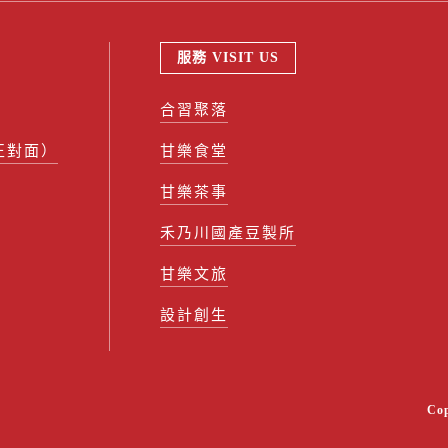
服務 VISIT US
合習聚落
正對面）
甘樂食堂
甘樂茶事
禾乃川國產豆製所
甘樂文旅
設計創生
Co