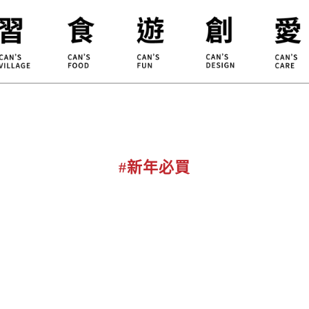
合習聚落
甘樂食堂
體驗遊程
地方創生
小草書
甘樂茶事
秀川居
設計服務
職能學
禾乃川
淨溪行動
烘焙
#新年必買