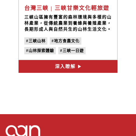
台灣三峽 | 三峽甘樂文化輕旅遊
三峽山區擁有豐富的森林環境與多樣的山
林產業，從傳統農業到養蜂與養殖產業，
長期形成人與自然共生的山林生活文化。
本路線以「森林共生」為主題，透過攀樹
#三峽山林
#地方食農文化
體驗、小農產業與山林飲食，帶領旅客從
不同角度理解森林環境與地方生活之間的
#山林探索體驗
#三峽一日遊
關係。透過從樹上觀察森林結構與自然環
境，讓旅客理解樹木與森林生態的重要
#三峽輕旅行
#山林永續體驗
性，也認識護樹與尊重自然的觀念。
深入瞭解
#森林共生
#攀樹體驗
#三峽旅遊
#蜜蜂生態體驗
#養蜂場體驗