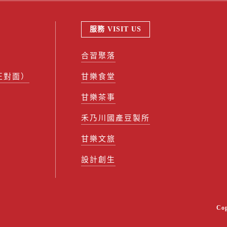
服務 VISIT US
合習聚落
正對面）
甘樂食堂
甘樂茶事
禾乃川國產豆製所
甘樂文旅
設計創生
Co