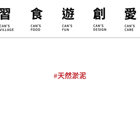
合習聚落
甘樂食堂
體驗遊程
地方創生
小草書
甘樂茶事
秀川居
設計服務
職能學
禾乃川
淨溪行動
烘焙
#天然淤泥