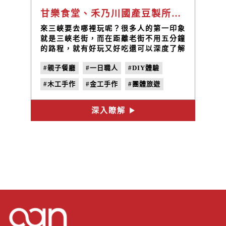
甘樂食堂、禾乃川國產豆製所和合習聚落在三峽老街附近嗎？
來三峽要去哪裡玩呢？很多人的第一印象
就是三峽老街，而在距離老街不用五分鐘
的路程，就有好玩又好吃還可以深度了解
三峽文化藝術的好去處！在我們附近就有
#親子餐廳
#一日職人
#DIY體驗
長福停車場和三峽國小室內停車場都是離
三峽老街最近的停車場。
#木工手作
#金工手作
#團體旅遊
#豆製商品
#大地料理
#三峽老街
深入瞭解