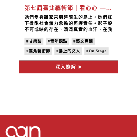
第七屆臺北藝術節｜看心心 — 島上女人｜On Stage，張文易
她們隻身離家來到這陌生的島上，她們扛
下微型社會無力承擔的照護責任。影子般
不可或缺的存在，滴滴真實的血汗，在我
們身邊被遺忘的聲音；不曾被看見的笑淚
#甘樂誌
#青年觀點
#藝文專欄
故事──她們，是島上女人。【肢體Ｘ獨
白 | 五個女生】島上女人的心聲，OS輕
#臺北藝術節
#島上的女人
#On Stage
輕說給你們聽。
#張文易
#TAIPEI FRINGE FESTIVAL
深入瞭解
#國際志工