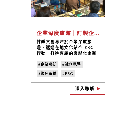
企業深度旅遊｜訂製企業員工旅遊、ESG行程與Team Building活動旅程
甘樂文創專注於企業深度旅
遊，透過在地文化結合 ESG
行動，打造專屬的客製化企業
旅程。 無論是 企業獎勵旅遊
#企業參訪
#社企見學
（Team Building）、福委會
活動，還是跨國企業的永續交
#綠色永續
#ESG
流之旅，我們都能提供最佳化
的規劃與服務，讓員工旅程不
#B型企業
#企業員工旅遊
只好玩，更能兼具學習、交流
深入瞭解
#Team Building活動
與永續實踐。
#企業ESG行程
#企業家庭日
#企業獎勵員旅
#福委會活動
#企業ESG活動