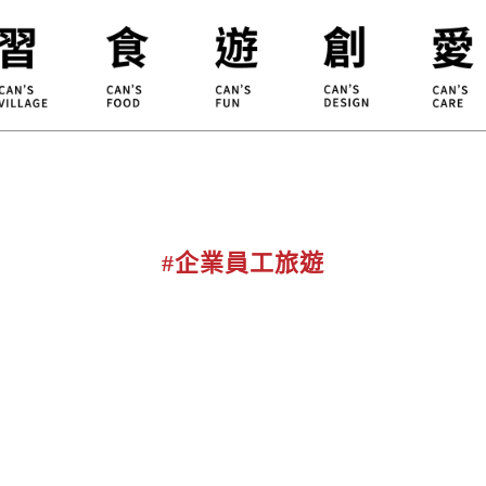
合習聚落
甘樂食堂
體驗遊程
地方創生
小草書
甘樂茶事
秀川居
設計服務
職能學
禾乃川
淨溪行動
烘焙
#企業員工旅遊