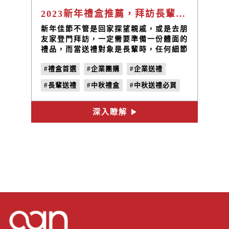
2023新年禮盒推薦，拜訪長輩送禮超有心意，6款禮盒輕鬆搭
新年佳節不管是回家探望親戚，或是去朋
友家登門拜訪，一定需要準備一份體面的
禮品，而當送禮對象是長輩時，任何細節
更不容馬虎。推薦您由臺灣在地食材製
#禮盒首選
#企業團購
#企業送禮
作、純天然無添加的健康好禮，多樣組合
輕鬆搭配，讓您送禮超有心、長輩收禮好
#長輩送禮
#中秋禮盒
#中秋送禮必買
歡心！
#中秋伴手禮
深入瞭解