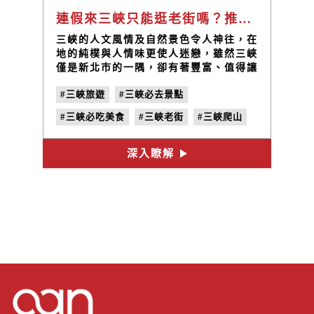
連假來三峽只能逛老街嗎？推薦三峽必去的五個熱門景點趕快筆記起來
三峽的人文風情及自然景色令人神往，在
地的純樸與人情味更使人迷戀，雖然三峽
僅是新北市的一隅，卻有著豐富、值得讓
人細細品味之處。想來一趟簡單但有溫度
#三峽旅遊
#三峽必去景點
的小旅行嗎？不只三峽老街和祖師廟景
點，還有更多三峽必買伴手禮名產推薦的
#三峽必吃美食
#三峽老街
#三峽爬山
甘樂茶室、禾乃川釀酵吧以及禾乃川國產
豆製所，快來看看還可以怎麼玩三峽！
#三峽藍染
#三峽一日遊
#三峽下午茶
深入瞭解
#三峽鳶山
#三峽伴手禮
#三峽名產