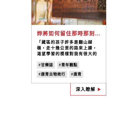
妳將如何留住那時那刻的感動，讓它不在真實的生活裡逐漸被世故沖散 —— 唐青古物商行
「藏區的孩子許多是翻山越
嶺，走十幾公里的路來上課，
渴望學習的模樣對我有很大的
衝擊。他們的生活環境相當辛
#甘樂誌
#青年觀點
苦，讀書是難得可貴的事，你
會看見電視劇裡的那種好似煽
#唐青古物商行
#唐青
情的深望。當時我不可置信，
卻身在其中。」
#April's Goodies
#no.19
深入瞭解
#紀念