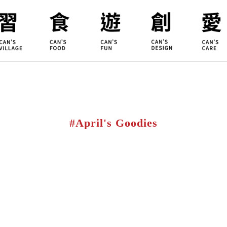
合習聚落
甘樂食堂
體驗遊程
地方創生
小草書
甘樂茶事
秀川居
設計服務
職能學
禾乃川
淨溪行動
烘焙
#April's Goodies