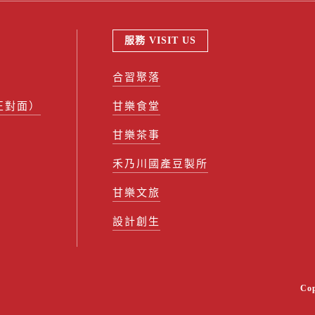
服務 VISIT US
合習聚落
正對面）
甘樂食堂
甘樂茶事
禾乃川國產豆製所
甘樂文旅
設計創生
Co