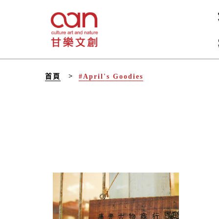
首頁
#April's Goodies