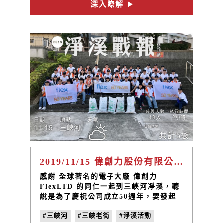
深入瞭解
2019/11/15 偉創力股份有限公司 淨溪活動
感謝 全球著名的電子大廠 偉創力
FlexLTD 的同仁一起到三峽河凈溪，聽
說是為了慶祝公司成立50週年，要發起
全台50場環境運動，第一站就選在三峽
#三峽河
#三峽老街
#淨溪活動
凈溪喔！ 企業在創造經濟發展的同時，