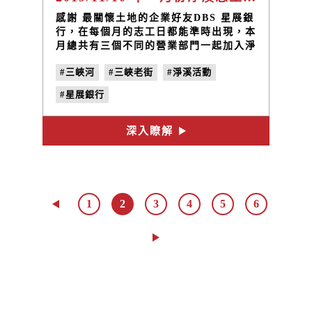
感謝 最關懷土地的企業好友DBS 星展銀
行，在每個月的志工日都能準時出現，本
月總共有三個不同的營業部門一起加入淨
溪的行列囉！給這些最美的淨溪志工掌聲
#三峽河
#三峽老街
#淨溪活動
鼓勵鼓勵～～
#星展銀行
深入瞭解
1
2
3
4
5
6