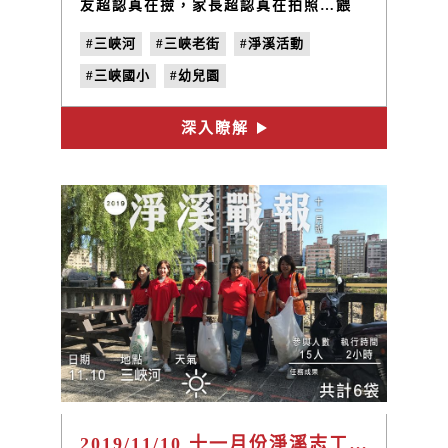
友超認真在撿，家長超認真在拍照…餵
水…搬垃圾…這樣認認真真的也撿了二
#三峽河
#三峽老街
#淨溪活動
袋，真的要給可愛兔班的小朋友鼓勵！！
#三峽國小
#幼兒園
深入瞭解
2019/11/10 十一月份淨溪志工日