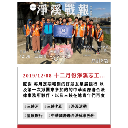
2019/12/08 十二月份淨溪志工日
感謝 每月定期報到的好朋友星展銀行 以
及第一次揪團來參加的的中華國際聯合法
律事務所夥伴，以及三峽在地青年們再度
回到三峽河凈溪，這次兵分多路，一邊淨
#三峽河
#三峽老街
#淨溪活動
溪一邊玩賞三峽和風景，已經變成星展銀
行的每月假日固定休閒形成了～～
#星展銀行
#中華國際聯合法律事務所